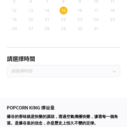
5
6
7
8
9
10
11
12
13
14
15
16
17
18
19
20
21
22
23
24
25
26
27
28
29
30
31
請選擇時間
請選擇時間
POPCORN KING 爆谷皇
爆谷的香味就是快樂的源頭，透過空氣傳播快樂，滲透每一個角
落。是爆谷皇的信念，亦是歷史上恒久不變的定律。