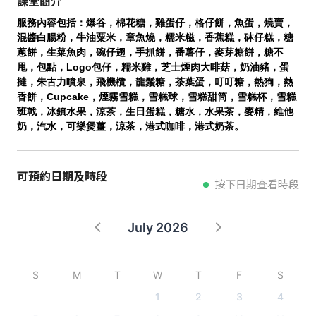
課堂簡介
服務內容包括：爆谷，棉花糖，雞蛋仔，格仔餅，魚蛋，燒賣，
混醬白腸粉，牛油粟米，章魚燒，糯米糍，香蕉糕，砵仔糕，糖
蔥餅，生菜魚肉，碗仔翅，手抓餅，番薯仔，麥芽糖餅，糖不
甩，包點，Logo包仔，糯米雞，芝士煙肉大啡菇，奶油豬，蛋
撻，朱古力噴泉，飛機欖，龍鬚糖，茶葉蛋，叮叮糖，熱狗，熱
香餅，Cupcake，煙霧雪糕，雪糕球，雪糕甜筒，雪糕杯，雪糕
班戟，冰鎮水果，涼茶，生日蛋糕，糖水，水果茶，麥精，維他
奶，汽水，可樂煲薑，涼茶，港式咖啡，港式奶茶。
可預約日期及時段
按下日期查看時段
July 2026
S
M
T
W
T
F
S
1
2
3
4