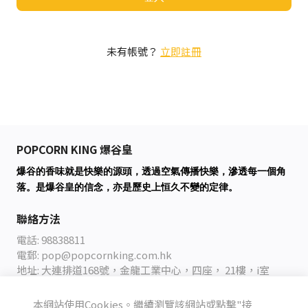
未有帳號？
立即註冊
POPCORN KING 爆谷皇
爆谷的香味就是快樂的源頭，透過空氣傳播快樂，滲透每一個角
落。是爆谷皇的信念，亦是歷史上恒久不變的定律。
聯絡方法
電話: 98838811
電郵:
pop@popcornking.com.hk
地址: 大連排道168號，金龍工業中心，四座， 21樓，i室
本網站使用Cookies。繼續瀏覽該網站或點擊"接